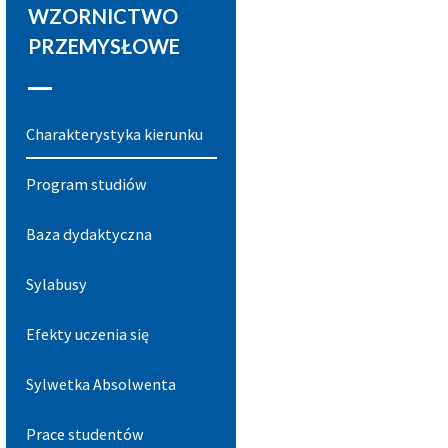
WZORNICTWO
PRZEMYSŁOWE
Charakterystyka kierunku
Program studiów
Baza dydaktyczna
Sylabusy
Efekty uczenia się
Sylwetka Absolwenta
Prace studentów