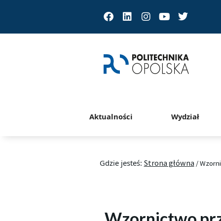
Facebook
Linkedin
Instagram
Youtube
Twitter
Aktualności
Wydział
Gdzie jesteś:
Strona główna
/
Wzorn
Wzornictwo pr