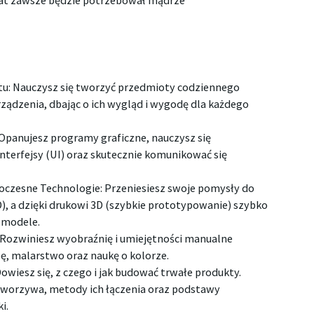
iat zawsze będzie potrzebował mądrze
u: Nauczysz się tworzyć przedmioty codziennego
rządzenia, dbając o ich wygląd i wygodę dla każdego
 Opanujesz programy graficzne, nauczysz się
nterfejsy (UI) oraz skutecznie komunikować się
czesne Technologie: Przeniesiesz swoje pomysły do
), a dzięki drukowi 3D (szybkie prototypowanie) szybko
 modele.
 Rozwiniesz wyobraźnię i umiejętności manualne
ę, malarstwo oraz naukę o kolorze.
 Dowiesz się, z czego i jak budować trwałe produkty.
worzywa, metody ich łączenia oraz podstawy
i.