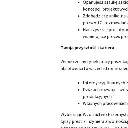
Opanujesz sztukę szkic
koncepcji projektowyc
Zdobędziesz unikalną w
pozwoli Ci rozmawiać 
Nauczysz się prototyp
wspierające proces pr
Twoja przyszłość i kariera
Współczesny rynek pracy poszukuj
absolwenci to wszechstronni specj
Interdyscyplinarnych z
Działach rozwoju i wd
produkcyjnych.
Własnych pracowniach p
Wybierając Wzornictwo Przemysłow
łączy prestiż inżyniera z wolności