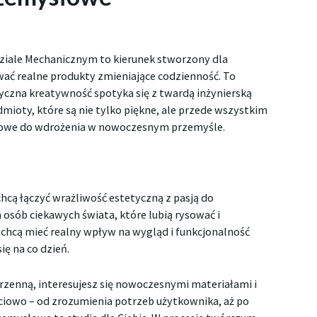
iale Mechanicznym to kierunek stworzony dla
wać realne produkty zmieniające codzienność. To
yczna kreatywność spotyka się z twardą inżynierską
mioty, które są nie tylko piękne, ale przede wszystkim
towe do wdrożenia w nowoczesnym przemyśle.
cą łączyć wrażliwość estetyczną z pasją do
a osób ciekawych świata, które lubią rysować i
chcą mieć realny wpływ na wygląd i funkcjonalność
ę na co dzień.
rzenną, interesujesz się nowoczesnymi materiałami i
ściowo – od zrozumienia potrzeb użytkownika, aż po