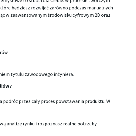
zemysłowe to studia dla Ciebie. W procesie twórczym
 które będziesz rozwijać zarówno podczas manualnych
ktując w zaawansowanym środowisku cyfrowym 2D oraz
trów
aniem tytułu zawodowego inżyniera.
diów?
a podróż przez cały proces powstawania produktu. W
wą analizę rynku i rozpoznasz realne potrzeby