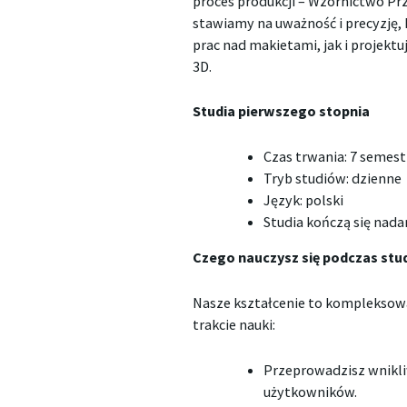
proces produkcji – Wzornictwo Pr
stawiamy na uważność i precyzję,
prac nad makietami, jak i proje
3D.
Studia pierwszego stopnia
Czas trwania: 7 semes
Tryb studiów: dzienne
Język: polski
Studia kończą się nad
Czego nauczysz się podczas stu
Nasze kształcenie to kompleksow
trakcie nauki:
Przeprowadzisz wnikli
użytkowników.