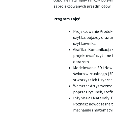
odporne na zmiany rynku – bo św
zaprojektowanych przedmiotów.
Program zajęć
Projektowanie Produkt
użytku, pojazdy oraz u
użytkownika.
Grafika i Komunikacja:
projektować czytelne i
obrazem.
Modelowanie 3D i Nowo
świata wirtualnego (3D
stworzysz ich fizyczne
Warsztat Artystyczny:
poprzez rysunek, rzeźb
Inżynieria i Materiały:
Poznasz nowoczesne t
mechaniki i matematyk