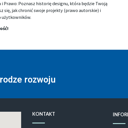
i Prawo: Poznasz historię designu, która będzie Twoją
sz się, jak chronić swoje projekty (prawo autorskie) i
o użytkowników.
łość!
drodze rozwoju
KONTAKT
INFOR