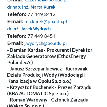
dr hab. inż. Marta Kurek
Telefon:
77 449 8412
E-mail:
ma.kurek@po.edu.pl
dr inż. Jacek Wydrych
Telefon:
77 449 8451
E-mail:
j.wydrych@po.edu.pl
- Damian Kardas - Prokurent i Dyrektor
Zakładu Generatorów (EthosEnergy
Poland S.A.)
- Janusz Szczepankiewicz - Kierownik
Działu Produkcji Wody (Wodociągi i
Kanalizacja w Opolu Sp. z o.o.)
- Krzysztof Bochenek - Prezes Zarządu
(KBA AUTOMATIC Sp. z o.o.)
- Roman Warowny - Członek Zarządu
(Wakro Sp. z o.o.)