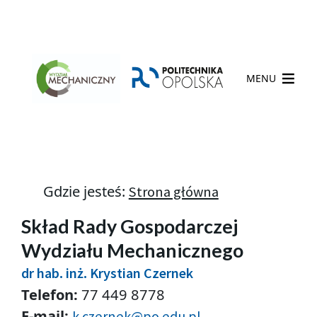
MENU
Gdzie jesteś:
Strona główna
Skład Rady Gospodarczej
Wydziału Mechanicznego
dr hab. inż. Krystian Czernek
Telefon:
77 449 8778
E-mail:
k.czernek@po.edu.pl