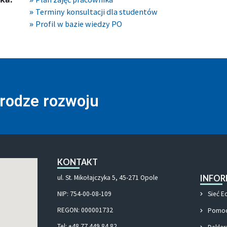
Terminy konsultacji dla studentów
Profil w bazie wiedzy PO
drodze rozwoju
KONTAKT
INFOR
ul. St. Mikołajczyka 5, 45-271 Opole
Sieć E
NIP: 754-00-08-109
REGON: 000001732
Pomoc
Tel: +48 77 449 84 82