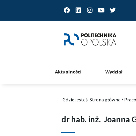
Facebook
Linkedin
Instagram
Youtube
Twitter
Aktualności
Wydział
Gdzie jesteś:
Strona główna
/
Prac
dr hab. inż.
Joanna G