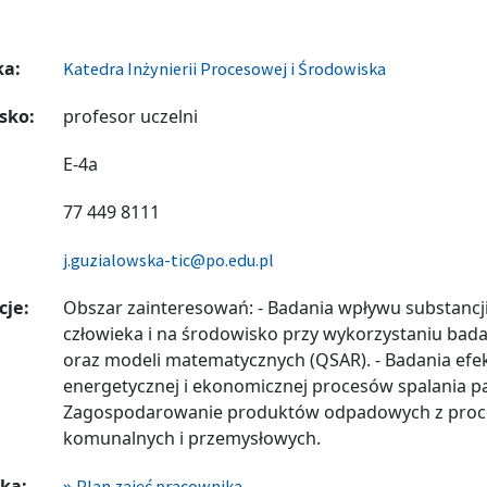
ka:
Katedra Inżynierii Procesowej i Środowiska
sko:
profesor uczelni
E-4a
77 449 8111
j.guzialowska-tic@po.edu.pl
cje:
Obszar zainteresowań: - Badania wpływu substancj
człowieka i na środowisko przy wykorzystaniu bad
oraz modeli matematycznych (QSAR). - Badania efek
energetycznej i ekonomicznej procesów spalania pa
Zagospodarowanie produktów odpadowych z proce
komunalnych i przemysłowych.
ka:
Plan zajęć pracownika