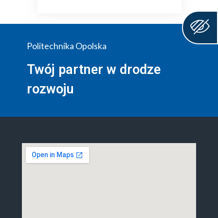
Politechnika Opolska
Twój partner w drodze
rozwoju