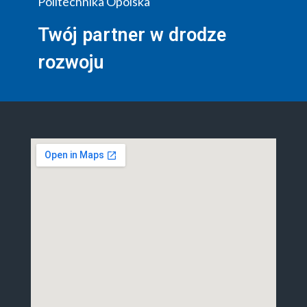
Politechnika Opolska
Twój partner w drodze
rozwoju