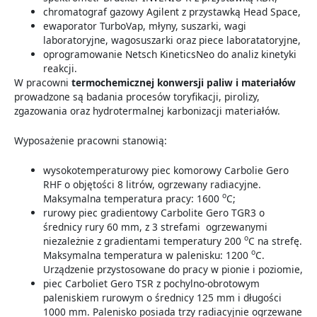
chromatograf gazowy Agilent z przystawką Head Space,
ewaporator TurboVap, młyny, suszarki, wagi
laboratoryjne, wagosuszarki oraz piece laboratatoryjne,
oprogramowanie Netsch KineticsNeo do analiz kinetyki
reakcji.
W pracowni
termochemicznej konwersji paliw i materiałów
prowadzone są badania procesów toryfikacji, pirolizy,
zgazowania oraz hydrotermalnej karbonizacji materiałów.
Wyposażenie pracowni stanowią:
wysokotemperaturowy piec komorowy Carbolie Gero
RHF o objętości 8 litrów, ogrzewany radiacyjne.
o
Maksymalna temperatura pracy: 1600
C;
rurowy piec gradientowy Carbolite Gero TGR3 o
średnicy rury 60 mm, z 3 strefami ogrzewanymi
o
niezależnie z gradientami temperatury 200
C na strefę.
o
Maksymalna temperatura w palenisku: 1200
C.
Urządzenie przystosowane do pracy w pionie i poziomie,
piec Carboliet Gero TSR z pochylno-obrotowym
paleniskiem rurowym o średnicy 125 mm i długości
1000 mm. Palenisko posiada trzy radiacyjnie ogrzewane