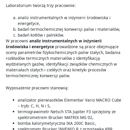
Laboratorium tworzą trzy pracownie:
analiz instrumentalnych w inżynierii środowiska i
energetyce,
badań termochemicznej konwersji paliw i materiałów,
badań kotłów i palników.
W pracowni
analiz instrumentalnych w inżynierii
środowiska i energetyce
prowadzone są prace obejmujące
oceny parametrów fizykochemicznych paliw stałych, badania
rozkładów termicznych materiałów z identyfikacją
wydzielanych gazów, identyfikacji związków chemicznych w
materiałach stałych i ciekłych oraz kinetyki procesów
termochemicznej konwersji paliw.
Wyposażenie pracowni stanowią:
analizator pierwiastków Elementar Vario MACRO Cube
– tryb: C, H, N i S,
termograwimetr Netsch STA Jupiter F3 sprzężony ze
spektrometrem Brucker MATRIX MG 02,
bomba kalorymetyryczna IKA 200C Basic,
spektrometr Brucker INVENIO R z przystawką KBR,