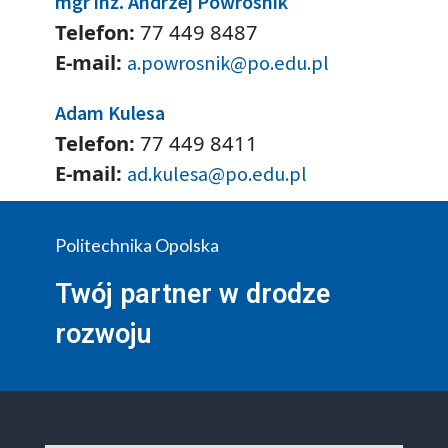
mgr inż. Andrzej Powrosnik
Telefon:
77 449 8487
E-mail:
a.powrosnik@po.edu.pl
Adam Kulesa
Telefon:
77 449 8411
E-mail:
ad.kulesa@po.edu.pl
Politechnika Opolska
Twój partner w drodze
rozwoju