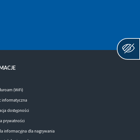
MACJE
duroam (WiFi)
 informatyczna
acja dostępności
ka prywatności
la informacyjna dla nagrywania