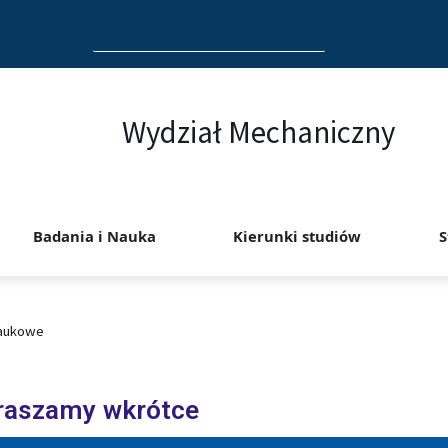
Search
for:
Wydział Mechaniczny
Badania i Nauka
Kierunki studiów
S
naukowe
praszamy wkrótce