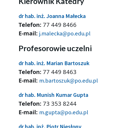
Kierownik Katedry
dr hab. inż. Joanna Małecka
Telefon:
77 449 8466
E-mail:
j.malecka@po.edu.pl
Profesorowie uczelni
dr hab. inż. Marian Bartoszuk
Telefon:
77 449 8463
E-mail:
m.bartoszuk@po.edu.pl
dr hab. Munish Kumar Gupta
Telefon:
73 353 8244
E-mail:
m.gupta@po.edu.pl
dr hab. inż. Piotr Niesłony