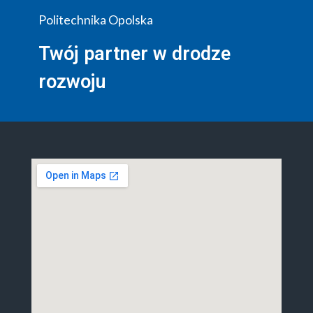
Politechnika Opolska
Twój partner w drodze
rozwoju