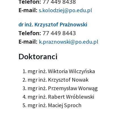
Telefon:
77 449 8438
E-mail:
s.kolodziej@po.edu.pl
dr inż. Krzysztof Prażnowski
Telefon:
77 449 8443
E-mail:
k.praznowski@po.edu.pl
Doktoranci
mgr inż. Wiktoria Wilczyńska
mgr inż. Krzysztof Nowak
mgr inż. Przemysław Worwąg
mgr inż. Rabert Wróblewski
mgr inż. Maciej Sproch