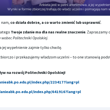
z nam,
co działa dobrze, a co warto zmienić lub usprawnić
.
dlatego
Twoje zdanie ma dla nas realne znaczenie
. Zapraszamy 
wobec Politechniki Opolskiej
.
 a jej wypełnienie zajmie tylko chwilę.
zbiorczo i przekazujemy władzom uczelni – to one stanowią po
pływ na rozwój Politechniki Opolskiej!
anieabk.po.edu.pl/index.php/223417?lang=pl
danieabk.po.edu.pl/index.php/641916?lang=pl