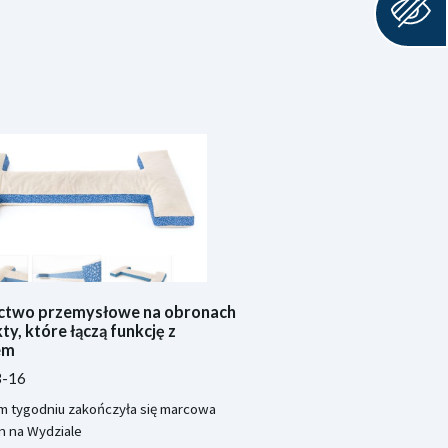
ctwo przemysłowe na obronach
ty, które łączą funkcję z
em
3-16
m tygodniu zakończyła się marcowa
n na Wydziale