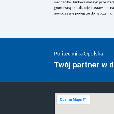
mechanika i budowa maszyn przeszed
gruntowną aktualizację, nastawioną na
nowoczesne podejście do nauczania.
Politechnika Opolska
Twój partner w 