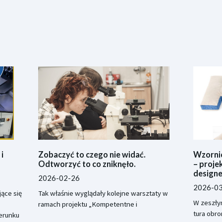
i
Zobaczyć to czego nie widać.
Wzorni
Odtworzyć to co zniknęło.
– projek
design
2026-02-26
2026-0
ące się
Tak właśnie wyglądały kolejne warsztaty w
W zeszły
ramach projektu „Kompetentne i
tura obro
erunku