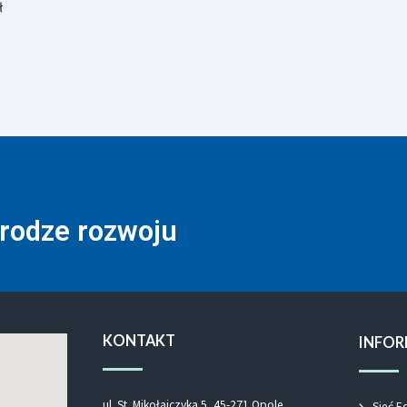
ł
drodze rozwoju
KONTAKT
INFOR
ul. St. Mikołajczyka 5, 45-271 Opole
Sieć E